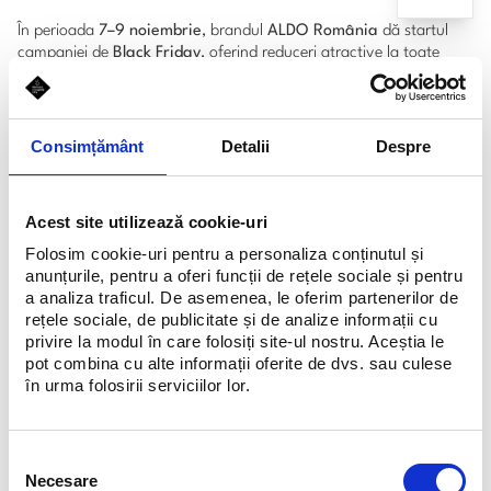
În perioada
7–9 noiembrie
, brandul
ALDO România
dă startul
campaniei de
Black Friday
, oferind reduceri atractive la toate
articolele– de la pantofi, ghete și cizme, până la genți și accesorii.
În magazinele ALDO găsești o selecție variată de articole care
îmbină stilul urban cu eleganța specifică brandului.
Consimțământ
Detalii
Despre
ALDO
este un brand global cu peste
2000 de magazine
în lume,
renumit pentru atenția la detalii și designul modern. Parte din
grupul
Otter Distribution
, brandul
ALDO
se remarcă prin stil,
confort și calitate, iar în magazinele sale din
București, Cluj-
Acest site utilizează cookie-uri
Napoca și Constanța
oferă experiențe de shopping premium.
Folosim cookie-uri pentru a personaliza conținutul și
anunțurile, pentru a oferi funcții de rețele sociale și pentru
a analiza traficul. De asemenea, le oferim partenerilor de
Pentru campania de
Black Friday 2025
, unele dintre cele mai
rețele sociale, de publicitate și de analize informații cu
populare produse beneficiază de reduceri de până la 50%. Iată
privire la modul în care folosiți site-ul nostru. Aceștia le
câteva exemple de oferte de neratat:
pot combina cu alte informații oferite de dvs. sau culese
Ghete ALDO maro, REBELLIOUS 240, din piele naturala,
în urma folosirii serviciilor lor.
ODLNH6112D14116296 – 249 lei, reduse de la 709 lei
Cizme elegante ALDO maro, ADALINDA 201, din piele
Selecția
intoarsa, ODLI02112D14114382 – 379 lei reduse de la 1099 lei
Necesare
consimțământului