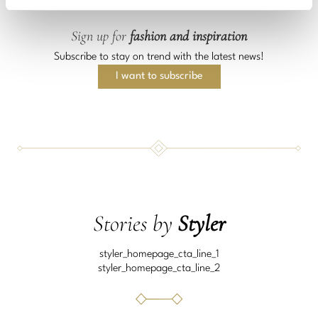
of
1
Sign up for
fashion and inspiration
Subscribe to stay on trend with the latest news!
I want to subscribe
Stories by
Styler
styler_homepage_cta_line_1
styler_homepage_cta_line_2