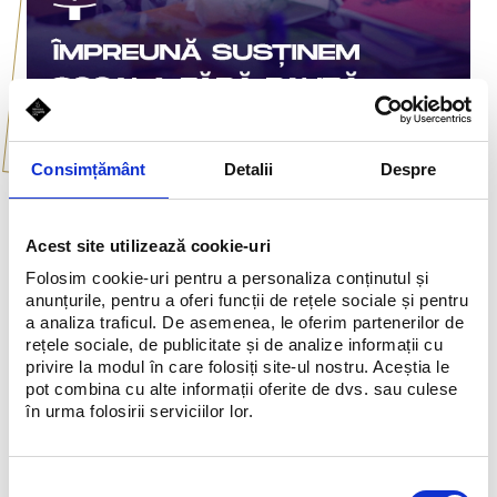
Consimțământ
Detalii
Despre
Acest site utilizează cookie-uri
Împreună sustinem Școala fără Pauză
Folosim cookie-uri pentru a personaliza conținutul și
anunțurile, pentru a oferi funcții de rețele sociale și pentru
Voi ați contribuit, noi am dublat suma!
a analiza traficul. De asemenea, le oferim partenerilor de
rețele sociale, de publicitate și de analize informații cu
privire la modul în care folosiți site-ul nostru. Aceștia le
Find out more
pot combina cu alte informații oferite de dvs. sau culese
în urma folosirii serviciilor lor.
Selecția