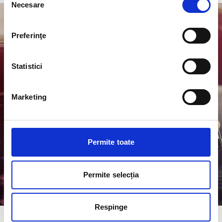
Necesare
consimțământului
Preferinţe
Statistici
Marketing
Permite toate
Permite selecția
Respinge
Item
1