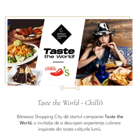
of
1
Taste the World - Chilli's
Băneasa Shopping City dă startul campaniei
Taste the
World,
o invitație de a descoperi experiențe culinare
inspirate din toate colțurile lumii.