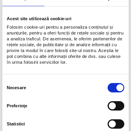
confort termic deplin și un aspect inovator.
Acest site utilizează cookie-uri
Cu fiecare jachetă cumpărată primești gratuit un accesoriu de
Folosim cookie-uri pentru a personaliza conținutul și
iarnă adidas.
anunțurile, pentru a oferi funcții de rețele sociale și pentru
Promoție valabilă în limita stocului disponibil.
a analiza traficul. De asemenea, le oferim partenerilor de
rețele sociale, de publicitate și de analize informații cu
privire la modul în care folosiți site-ul nostru. Aceștia le
pot combina cu alte informații oferite de dvs. sau culese
în urma folosirii serviciilor lor.
Selecția
Necesare
consimțământului
Preferinţe
Statistici