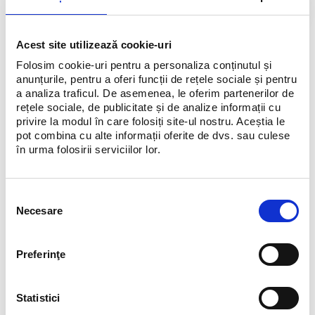
Băneasa Shopping City & Feeria
Ziua
Data
Ora deschiderii
Ora închiderii
Acest site utilizează cookie-uri
Vineri
4/10/2026
10:00
22:00
Folosim cookie-uri pentru a personaliza conținutul și
Sambătă
4/11/2026
10:00
19:00
anunțurile, pentru a oferi funcții de rețele sociale și pentru
a analiza traficul. De asemenea, le oferim partenerilor de
Duminică
4/12/2026
Închis
Închis
rețele sociale, de publicitate și de analize informații cu
privire la modul în care folosiți site-ul nostru. Aceștia le
Luni
4/13/2026
10:00
22:00
pot combina cu alte informații oferite de dvs. sau culese
în urma folosirii serviciilor lor.
Selecția
Necesare
consimțământului
Preferinţe
Statistici