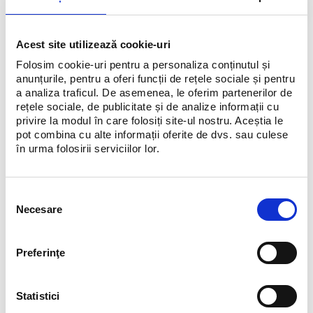
31.08.2026: profitați de -50% la o selectie de articole.
Descoperiti colectia in magazin.
Acest site utilizează cookie-uri
Folosim cookie-uri pentru a personaliza conținutul și
anunțurile, pentru a oferi funcții de rețele sociale și pentru
a analiza traficul. De asemenea, le oferim partenerilor de
rețele sociale, de publicitate și de analize informații cu
privire la modul în care folosiți site-ul nostru. Aceștia le
pot combina cu alte informații oferite de dvs. sau culese
în urma folosirii serviciilor lor.
Selecția
Necesare
consimțământului
Preferinţe
Statistici