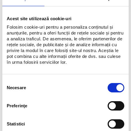
Viggo Tailoring deschide un nou capitol al eleganței relaxate.
Descoperă exeperiența Xclusive în Băneasa Shopping City și
Acest site utilizează cookie-uri
colecția capsulă de jachete și overshirts realizate la comandă by
Folosim cookie-uri pentru a personaliza conținutul și
Viggo.
anunțurile, pentru a oferi funcții de rețele sociale și pentru
Între 13–17 mai, ai 20% reducere la piesele vestimentare made to
a analiza traficul. De asemenea, le oferim partenerilor de
measure și bespoke, gândite să îmbine precizia croielii cu cele mai
rețele sociale, de publicitate și de analize informații cu
fine țesături naturale și o estetică effortless.
privire la modul în care folosiți site-ul nostru. Aceștia le
pot combina cu alte informații oferite de dvs. sau culese
Te așteptăm pentru o experiență de tailoring personalizată.
în urma folosirii serviciilor lor.
Selecția
Necesare
consimțământului
Preferinţe
Statistici