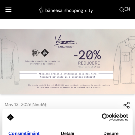
EN
May 13, 2026
|
Noutăți
Viggo Tailoring deschide un nou capitol al
eleganței relaxate
Consimțământ
Detalii
Despre