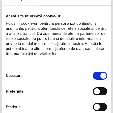
Brandurile tale preferate te așteaptă cu oferte speciale și prețuri
reduse la articolele esențiale ale sezonului. Descoperă piese
Acest site utilizează cookie-uri
statement, idei de cadouri și selecții atent alese, într-o experiență
completă de shopping.
Folosim cookie-uri pentru a personaliza conținutul și
anunțurile, pentru a oferi funcții de rețele sociale și pentru
Descoperă
ofertele magazinelor și bucură-te de reducerile de
a analiza traficul. De asemenea, le oferim partenerilor de
sezon.
rețele sociale, de publicitate și de analize informații cu
privire la modul în care folosiți site-ul nostru. Aceștia le
pot combina cu alte informații oferite de dvs. sau culese
în urma folosirii serviciilor lor.
Selecția
Necesare
consimțământului
Preferinţe
Statistici