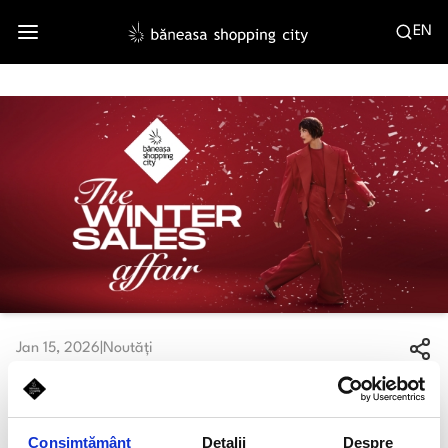
EN
Jan 15, 2026
|
Noutăți
Winter Sale a început în Băneasa
Shopping City
Consimțământ
Detalii
Despre