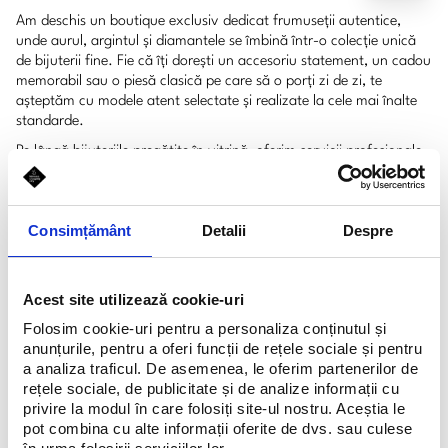
Am deschis un boutique exclusiv dedicat frumuseții autentice,
unde aurul, argintul și diamantele se îmbină într-o colecție unică
de bijuterii fine. Fie că îți dorești un accesoriu statement, un cadou
memorabil sau o piesă clasică pe care să o porți zi de zi, te
așteptăm cu modele atent selectate și realizate la cele mai înalte
standarde.
Pe lângă bijuteriile pregătite în vitrină, oferim servicii profesionale
de
reparații, întreținere și personalizare
, pentru ca fiecare piesă
să reflecte stilul și emoția ta. Transformăm ideile în realitate, fie că
este vorba despre gravură, modificări sau creații personalizate din
Consimțământ
Detalii
Despre
aur, argint sau cu diamante.
Magazinul nostru este situat în inima Băneasa Shopping City, într-
un spațiu modern și elegant, unde consilierii noștri sunt pregătiți să
Acest site utilizează cookie-uri
îți ofere o experiență premium, completă și personalizată.
Folosim cookie-uri pentru a personaliza conținutul și
Te invităm să ne vizitezi și să te bucuri de rafinament, calitate și
anunțurile, pentru a oferi funcții de rețele sociale și pentru
servicii de top într-un loc în care fiecare bijuterie spune o poveste.
a analiza traficul. De asemenea, le oferim partenerilor de
rețele sociale, de publicitate și de analize informații cu
privire la modul în care folosiți site-ul nostru. Aceștia le
pot combina cu alte informații oferite de dvs. sau culese
Schedule