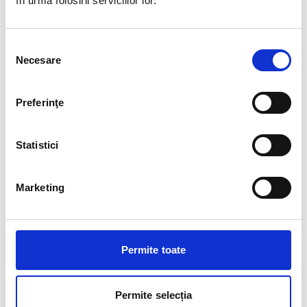
în urma folosirii serviciilor lor.
Luni-Duminică, 10:00 - 22:00
Selecția
Necesare
consimțământului
Preferinţe
Statistici
Marketing
Permite toate
Permite selecția