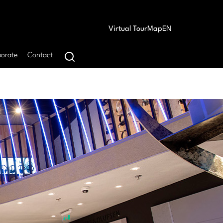
Virtual Tour
Map
EN
orate
Contact