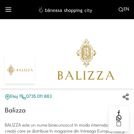
EN
Etaj 1
0735 011 883
Balizza
BALIZZA este un nume binecunoscut în moda internaţională, cu
creaţii care se distribuie în magazine din întreaga Europă, Asia şi