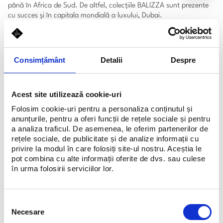
până în Africa de Sud. De altfel, colecţiile BALIZZA sunt prezente
cu succes şi în capitala mondială a luxului, Dubai.
Beneficiind de talentul tânărului designer italian, Stefano
GUERRIERO, creaţiile BALIZZA au fost remarcate şi de editorii
Consimțământ
Detalii
Despre
VOGUE, fiind introduse în diverse pictoriale.
Acest site utilizează cookie-uri
Folosim cookie-uri pentru a personaliza conținutul și
Schedule
anunțurile, pentru a oferi funcții de rețele sociale și pentru
Luni-Duminică, 10:00 - 22:00
a analiza traficul. De asemenea, le oferim partenerilor de
rețele sociale, de publicitate și de analize informații cu
privire la modul în care folosiți site-ul nostru. Aceștia le
pot combina cu alte informații oferite de dvs. sau culese
în urma folosirii serviciilor lor.
Selecția
Necesare
consimțământului