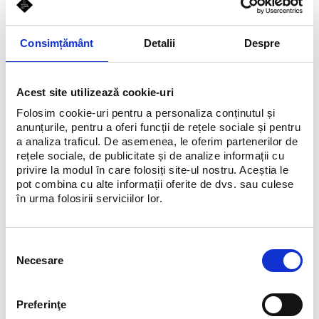
abordează un stil variat.
Consimțământ
Detalii
Despre
Schedule
Acest site utilizează cookie-uri
Luni-Duminică, 10:00 - 22:00
Folosim cookie-uri pentru a personaliza conținutul și
anunțurile, pentru a oferi funcții de rețele sociale și pentru
a analiza traficul. De asemenea, le oferim partenerilor de
rețele sociale, de publicitate și de analize informații cu
privire la modul în care folosiți site-ul nostru. Aceștia le
pot combina cu alte informații oferite de dvs. sau culese
în urma folosirii serviciilor lor.
Selecția
Necesare
consimțământului
Preferinţe