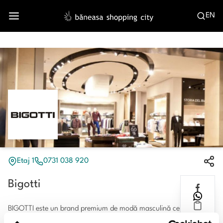
EN
Etaj 1
0731 038 920
Bigotti
BIGOTTI este un brand premium de modă masculină ce asigură un
"look total" pentru orice ocazie, prin intermediul colecţiilor ce