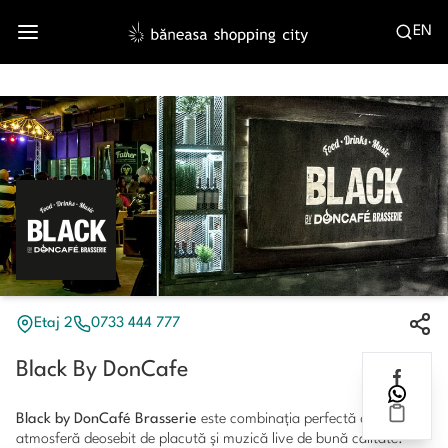
EN
Etaj 2
0733 444 777
Black By DonCafe
Black by DonCafé Brasserie
este combinația perfectă dintre o
atmosferă deosebit de placută și muzică live de bună calitate.