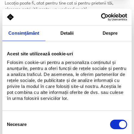
Locația poate fi, atat pentru tine cat si pentru prietenii tăi,
alegerea potrivită pentru un weekend reușit!
Pentru informații actualizate despre programul restaurantului și
Consimțământ
Detalii
Despre
rezervări vă rugăm să sunați la numărul de telefon afișat.
Acest site utilizează cookie-uri
Schedule
Folosim cookie-uri pentru a personaliza conținutul și
anunțurile, pentru a oferi funcții de rețele sociale și pentru
Luni-Duminică, 10:00 - 22:00
a analiza traficul. De asemenea, le oferim partenerilor de
rețele sociale, de publicitate și de analize informații cu
privire la modul în care folosiți site-ul nostru. Aceștia le
pot combina cu alte informații oferite de dvs. sau culese
în urma folosirii serviciilor lor.
Selecția
Necesare
consimțământului