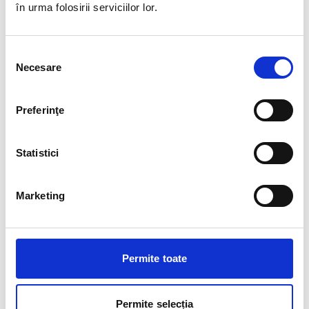
în urma folosirii serviciilor lor.
Schedule
Luni-Duminică, 10:00 - 22:00
Selecția
Necesare
consimțământului
Preferinţe
Statistici
Marketing
Permite toate
Permite selecția