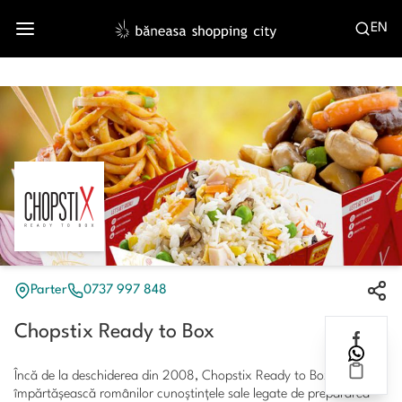
EN
Parter
0737 997 848
Chopstix Ready to Box
Încă de la deschiderea din 2008, Chopstix Ready to Box a vrut să
împărtăşească românilor cunoştinţele sale legate de prepararea