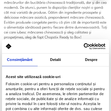
mâncărurilor din bucătăria chinezească tradiţională, dar şi din cea
modernă. De atunci, punem la dispoziţia clienţilor noştri o gamă
cât mai variată de produse. Gătim din ingrediente proaspete şi
delicioase mâncare asiatică, preponderent mâncare chinezească.
Evităm produsele congelate pentru că ştim cât de importantă este
o alimentaţie sănătoasă pentru fiecare dintre dumneavoastră. Toţi
cei care iubesc mâncarea chinezească şi aleg calitatea şi
prospeţimea, aleg de fapt Chopstix Ready to Box!
Diversitatea este un element definitoriu pentru Chopstix Ready to
Box. În vitrinele noastre veţi găsi mereu peste 40 de feluri de
preparate, mâncare chinezească: noodles cu pui sau vită,
Consimțământ
Detalii
Despre
pachetele de primăvară, orez, salate şi diverse sosuri.
Pentru clienţii care îşi doresc să comande mâncare chinezească
acasă sau la birou, am dezvoltat divizia Delivery – un sistem de
Acest site utilizează cookie-uri
comandă, livrare mâncare chinezească la birou sau acasă care le
stă la dispoziţie zilnic, în intervalul 10:00-22:00. Pentru ei, ne-am
Folosim cookie-uri pentru a personaliza conținutul și
asumat provocarea de a deveni din ce în ce mai buni prin
anunțurile, pentru a oferi funcții de rețele sociale și pentru
promptitudine şi calitatea produselor pe care le oferim.
a analiza traficul. De asemenea, le oferim partenerilor de
rețele sociale, de publicitate și de analize informații cu
privire la modul în care folosiți site-ul nostru. Aceștia le
pot combina cu alte informații oferite de dvs. sau culese