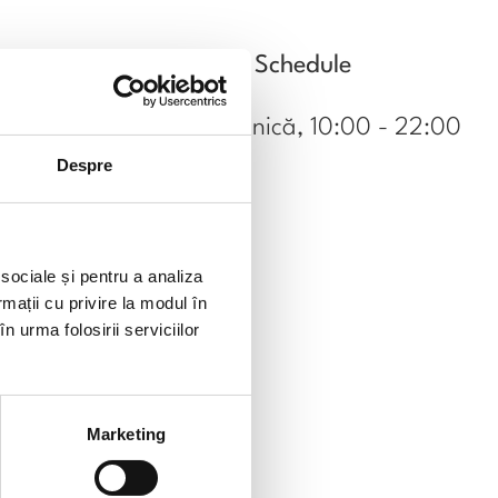
o masă
Schedule
i, vestitul
icioase.
Luni-Duminică, 10:00 - 22:00
Despre
efon afișat.
 sociale și pentru a analiza
rmații cu privire la modul în
n urma folosirii serviciilor
Marketing