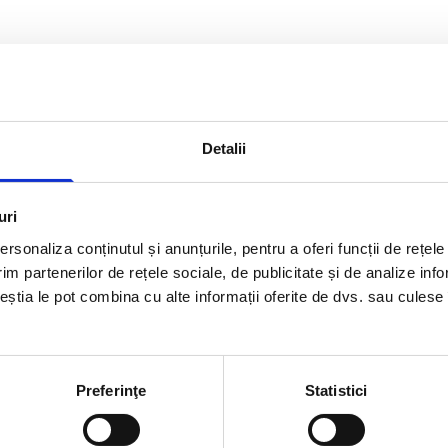
r-o zi de lucru sau te afli în drum spre București și vrei 
grătar cu jar. Poți alege să te răsfeți cu un platou cu mic
ice salată specială. Crede-ne pe cuvânt că toate sunt del
Detalii
antului și rezervări vă rugăm să sunați la numărul de tel
uri
rsonaliza conținutul și anunțurile, pentru a oferi funcții de rețele
im partenerilor de rețele sociale, de publicitate și de analize info
ceștia le pot combina cu alte informații oferite de dvs. sau culese î
Preferinţe
Statistici