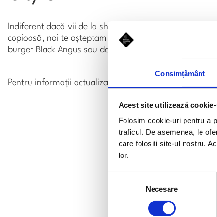
Indiferent dacă vii de la shopping, iei masa de prânz înt
copioasă, noi te așteptam cu cele mai bune preparate la 
burger Black Angus sau dacă ești la dietă poți alege or
Consimțământ
Pentru informații actualizate despre programul restaur
Acest site utilizează cookie-
Folosim cookie-uri pentru a pe
traficul. De asemenea, le ofer
care folosiți site-ul nostru. A
lor.
Selecția
Necesare
consimțământului