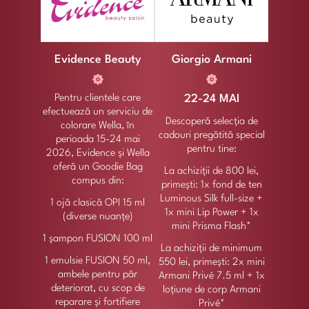
Evidence Beauty
Giorgio Armani
Pentru clientele care
22-24 MAI
efectuează un serviciu de
Descoperă selecția de
colorare Wella, în
cadouri pregătită special
perioada 15-24 mai
pentru tine:
2026, Evidence și Wella
oferă un Goodie Bag
La achiziții de 800 lei,
compus din:
primești: 1x fond de ten
Luminous Silk full-size +
1 ojă clasică OPI 15 ml
1x mini Lip Power + 1x
(diverse nuanțe)
mini Prisma Flash*
1 șampon FUSION 100 ml
La achiziții de minimum
1 emulsie FUSION 50 ml,
550 lei, primești: 2x mini
ambele pentru păr
Armani Privé 7.5 ml + 1x
deteriorat, cu scop de
loțiune de corp Armani
reparare și fortifiere
Privé*