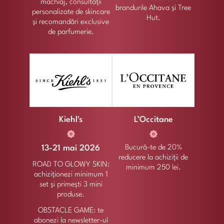
machiaj, consultații
brandurile Ahava și Tree
personalizate de skincare
Hut.
și recomandări exclusive
de parfumerie.
Kiehl's
L’Occitane
13-21 mai 2026
Bucură-te de 20%
reducere la achiziții de
ROAD TO GLOWY SKIN:
minimum 250 lei.
achiziționezi minimum 1
set și primești 3 mini
produse.
OBSTACLE GAME: te
abonezi la newsletter-ul