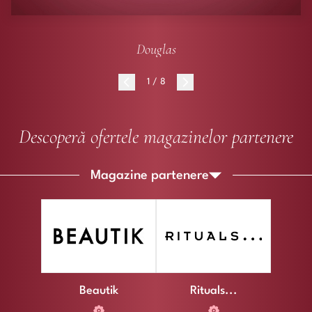
Douglas
Item
1
1 / 8
of
8
Descoperă ofertele magazinelor partenere
Magazine partenere
Beautik
Rituals...