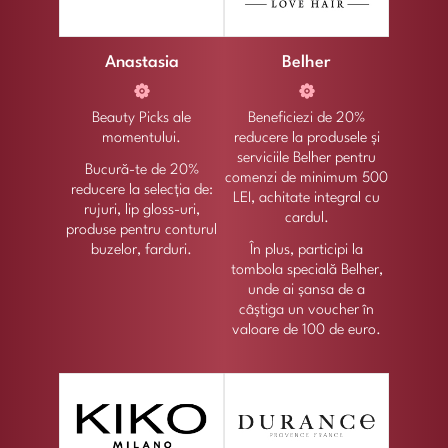
Anastasia
Belher
Beauty Picks ale
Beneficiezi de 20%
momentului.
reducere la produsele și
serviciile Belher pentru
Bucură-te de 20%
comenzi de minimum 500
reducere la selecția de:
LEI, achitate integral cu
rujuri, lip gloss-uri,
cardul.
produse pentru conturul
buzelor, farduri.
În plus, participi la
tombola specială Belher,
unde ai șansa de a
câștiga un voucher în
valoare de 100 de euro.