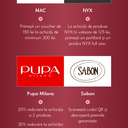
MAC
NYX
Primești un voucher de
La achiziții de produse
150 lei la achiziții de
NYX în valoare de 125 lei,
minimum 300 lei.
primești un portfard și un
produs NYX full size.
Pupa Milano
Sabon
20% reducere la achiziția
Scanează codul QR și
a 2 produse.
descoperă premiile
garantate:
30% reducere la achiziția