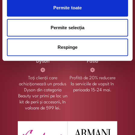
(produsul cu prețul cel
Permite toate
mai mic).
Permite selecția
Respinge
Dyson
Patio
Toți clienții care
Profită de 20% reducere
achiziționează un produs
la serviciile de vopsit în
Dyson din categoria
perioada 15-24 mai.
Beauty vor primi pe loc un
kit de perii și accesorii, în
valoare de 599 lei.