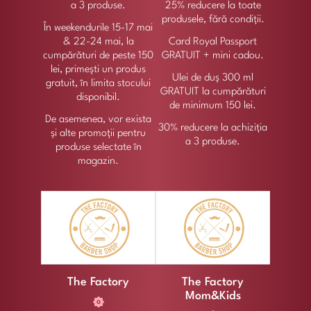
a 3 produse.
25% reducere la toate
produsele, fără condiții.
În weekendurile 15-17 mai
& 22-24 mai, la
Card Royal Passport
cumpărături de peste 150
GRATUIT + mini cadou.
lei, primești un produs
Ulei de duș 300 ml
gratuit, în limita stocului
GRATUIT la cumpărături
disponibil.
de minimum 150 lei.
De asemenea, vor exista
30% reducere la achiziția
și alte promoții pentru
a 3 produse.
produse selectate în
magazin.
The Factory
The Factory
Mom&Kids