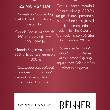
22 MAI – 24 MAI
Exclusiv pentru membrii
Rituals: primești CADOU
Primești un Goodie Bag
un gel de duș spumant și
CADOU, în limita stocului
o spumă de corp (travel
disponibil:
size) din colecția
redefinită The Ritual of
Goodie Bag în valoare de
Ayurveda, la cumpărături
150 lei la achiziții între
de minimum 220 Lei.
600 – 999 lei
*Oferta este valabilă
Goodie Bag în valoare de
până la 31 mai. Nu ești
350 lei la achiziții de peste
încă membru? Îți poți
1.000 lei
obține cardul de membru
*Campania este valabilă
direct în magazin.
exclusiv în magazinul
Beautik Băneasa, în limita
stocului disponibil.