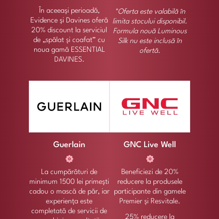
În aceeași perioadă,
*Oferta este valabilă în
Evidence și Davines oferă
limita stocului disponibil.
20% discount la serviciul
Formula nouă Luminous
de „spălat și coafat” cu
Silk nu este inclusă în
noua gamă ESSENTIAL
ofertă.
DAVINES.
Guerlain
GNC Live Well
La cumpărături de
Beneficiezi de 20%
minimum 1500 lei primești
reducere la produsele
cadou o mască de păr, iar
participante din gamele
experiența este
Premier și Resvitale.
completată de servicii de
25% reducere la