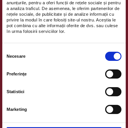
anunțurile, pentru a oferi funcții de rețele sociale și pentru
Norocului”, dedicată
a analiza traficul. De asemenea, le oferim partenerilor de
tuturor vizitatorilor, cu
rețele sociale, de publicitate și de analize informații cu
șansa de a câștiga
privire la modul în care folosiți site-ul nostru. Aceștia le
produse surpriză.
pot combina cu alte informații oferite de dvs. sau culese
Peste 100-150 de premii
în urma folosirii serviciilor lor.
pe zi vor fi oferite pe
durata campaniei.
Selecția
Necesare
consimțământului
Preferinţe
Statistici
Chanand
Christian Dior
Oferta 2+1! La fiecare
La un prag de achiziție de
Marketing
două produse
999 lei, primești cadou un
achiziționate primești încă
pouch ce conține 3
un produs cadou
miniaturi.