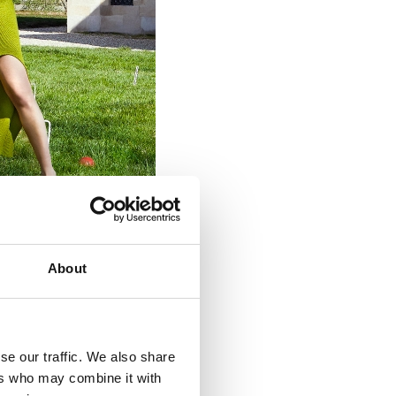
About
erobă versatilă. Optează
se our traffic. We also share
ers who may combine it with
 testul timpului și pot fi