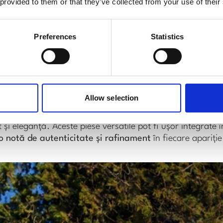
 provided to them or that they’ve collected from your use of their
combinate într-o varietate de ținute.
Preferences
Statistics
Allow selection
de linii fluide și forme supradimensionate care invită l
ii largi și sacourile relaxate sunt piesele de bază ale ga
t și eleganță. Aceste piese versatile pot fi ușor integrate
o notă de autenticitate și rafinament
în fiecare apariție