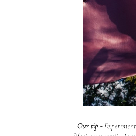
Our tip -
Experimentea