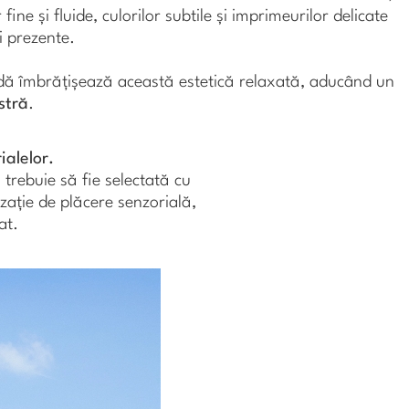
ine și fluide, culorilor subtile și imprimeurilor delicate
i prezente.
odă îmbrățișează această estetică relaxată, aducând un
stră
.
ialelor.
trebuie să fie selectată cu
zație de plăcere senzorială,
at.