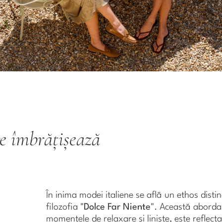
re îmbrățișează
În inima modei italiene se află un ethos disti
filozofia "
Dolce Far Niente
". Această abordar
momentele de relaxare și liniște, este reflecta