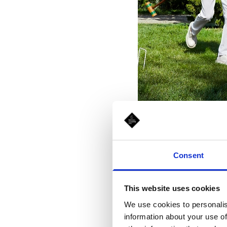
Consent
This website uses cookies
Our tip -
Investește în 
We use cookies to personalis
information about your use of
pentru sacouri, camasi, t