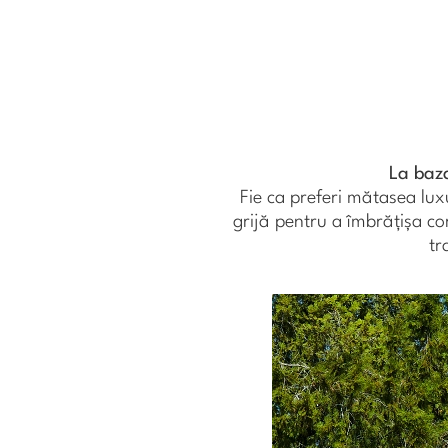
La baza
Fie ca preferi mătasea lux
grijă pentru a îmbrățișa co
tr