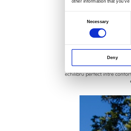
other information that you’ve
Consent
Necessary
Selection
Deny
Silueta este definită 
Rochiile vaporoase, pantalon
echilibru perfect între confor