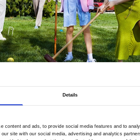
Details
piese de bază de calitate pentru a îți crea o gard
e content and ads, to provide social media features and to analy
 our site with our social media, advertising and analytics partn
ricouri și blugi din materiale de calitate care trec