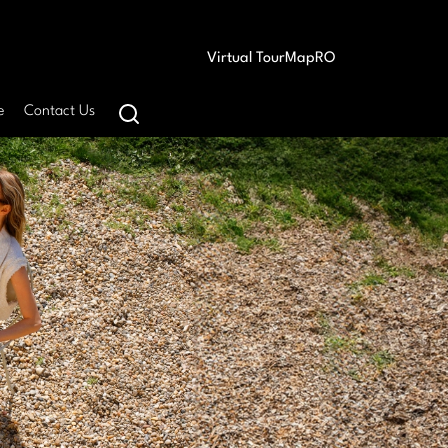
Virtual Tour
Map
RO
e
Contact Us