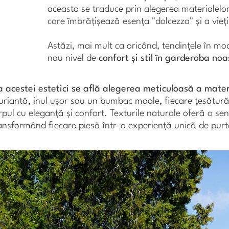
aceasta se traduce prin alegerea materialelor f
care îmbrățișează esența "dolcezza" și a vieți
Astăzi, mai mult ca oricând, tendințele în m
nou nivel de
confort și stil în garderoba noa
 acestei estetici se află alegerea meticuloasă a mater
uriantă, inul ușor sau un bumbac moale, fiecare țesătură 
rpul cu eleganță și confort. Texturile naturale oferă o sen
ansformând fiecare piesă într-o experiență unică de purt