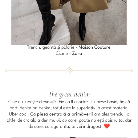
Trench, geantă și pălărie -
Maison Couture
Cizme -
Zara
The great denim
Cine nu iubește denimul? Fie ca îl asortezi cu piese basic, fie că
porți denim on denim, totul este la superlativ la acest material
Uber cool. Ca
piesă centrală a primăverii
am ales trenciul, o
altfel de croială a denimului, cu care, poate nu ești obișnuită, dar
de care, cu siguranță, te vei îndrăgosti!❤️