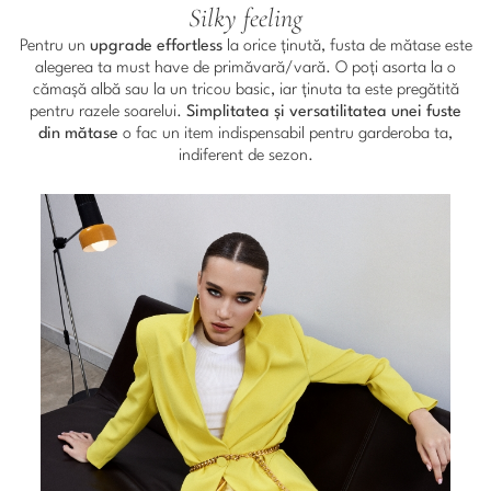
Silky feeling
Pentru un
upgrade effortless
la orice ținută, fusta de mătase este
alegerea ta must have de primăvară/vară. O poți asorta la o
cămașă albă sau la un tricou basic, iar ținuta ta este pregătită
pentru razele soarelui.
Simplitatea și versatilitatea unei fuste
din mătase
o fac un item indispensabil pentru garderoba ta,
indiferent de sezon.