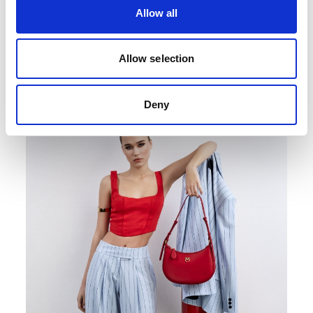
perfect siluetei și este asortat accesoriilor potrivite.
Allow all
De la sacouri cu umeri pronunțați la pantaloni cu talie înaltă și
croieli clasice, aceste piese vor aduce un aer sofisticat în
garderoba ta.
Allow selection
Fie că alegi un costum într-o nuanță neutra sau unul cu imprimeu
îndrăzneț, un costum bine croit este o piesă de investiție care te
va scoate întotdeauna în evidență.
Deny