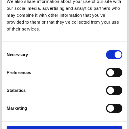
We also share information about your use of our site with
our social media, advertising and analytics partners who
may combine it with other information that you’ve
provided to them or that they’ve collected from your use
of their services.
Cămașă -
BSB
Jachetă -
Gérard Darel
Consent
Jeans -
Patrizia Peppe
Necessary
Selection
Geantă -
Gérard Darel
Colier -
Luisa Spagnoli
Cercei -
Parfois
Preferences
Statistics
Suit me up
Marketing
Piesele de bază din garderobă sunt ridicate la rang de tendință în
această primăvară și ce este mai stilat decât un costum din două
sau 3 piese? Absolut nimic! Mai ales dacă costumul se potrivește