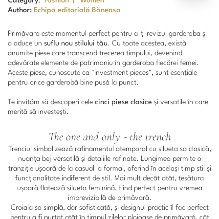
Category
:
Fashion
|
Women
Author:
Echipa editorială Băneasa
Primăvara este momentul perfect pentru a-ți revizui garderoba și
a aduce un
suflu nou stilului tău
. Cu toate acestea, există
anumite piese care transcend trecerea timpului, devenind
adevărate elemente de patrimoniu în garderoba fiecărei femei.
Aceste piese, cunoscute ca "investment pieces", sunt esențiale
pentru orice garderobă bine pusă la punct.
Te invităm să descoperi cele
cinci piese clasice
și versatile în care
merită să investești.
The one and only - the trench
Trenciul simbolizează rafinamentul atemporal cu silueta sa clasică,
nuanța bej versatilă și detaliile rafinate. Lungimea permite o
tranziție ușoară de la casual la formal, oferind în același timp stil și
funcționalitate indiferent de stil. Mai mult decât atât, țesătura
ușoară flatează silueta feminină, fiind perfect pentru vremea
imprevizibilă de primăvară.
Croiala sa simplă, dar sofisticată, și designul practic îl fac perfect
pentru a fi purtat atât în timpul zilelor ploioase de primăvară, cât