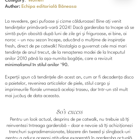
Category
:
Women
Author:
Echipa editorială Băneasa
La revedere, geci pufoase și cizme călduroase! Bine ați venit
tendințelor primăvară-vară 2024! Dacă garderoba ta începe să se
simtă puțin obosită după luni de zile gri și friguroase, ei bine, ai
noroc – un nou sezon începe, aducând o mulțime de inspirație
fresh, direct de pe catwalk! Nostalgia a guvernat cele mai mari
tendințe de anul trecut, de la renașterea modei de la începutul
anilor 2010 până la așa-numita bogăție, care a revizuit
minimalismul în stilul anilor '90.
Experții spun că tendințele din acest an, cum ar fi decadența disco
a paietelor, revenirea articolelor de piele, stilul cargo și
imprimeurile florale urmează același traseu, dar într-un stil mult
mai jucăuș de data aceasta.
80’s excess
Pentru un look actual, desprins de pe catwalk, nu trebuie să îți
reinventezi întreaga garderobă – doar e nevoie să îți achiziționezi
trenchuri supradimensionate, blazere din tweed și slingback-uri
pentru a aduce aceeași atitudine exagerată în garderoba actuală.