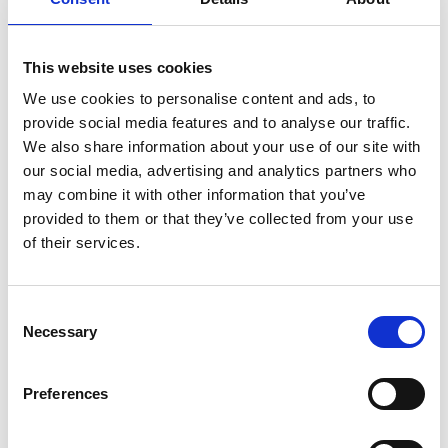
This website uses cookies
We use cookies to personalise content and ads, to
provide social media features and to analyse our traffic.
We also share information about your use of our site with
our social media, advertising and analytics partners who
may combine it with other information that you’ve
provided to them or that they’ve collected from your use
of their services.
Jachetă -
Maison Couture
Pantaloni -
Patrizia Pepe
Consent
Necessary
Selection
Utility dressing
Buzunarele aplicate, jachetele utilitare și pantalonii cargo rămân
Preferences
piatra de temelie a acestei tendințe populare, deși de data aceasta
sunt în culori noi și interesante - galbenul muștar, albastrul
cerneală și chiar verdele turcoaz intră în joc.