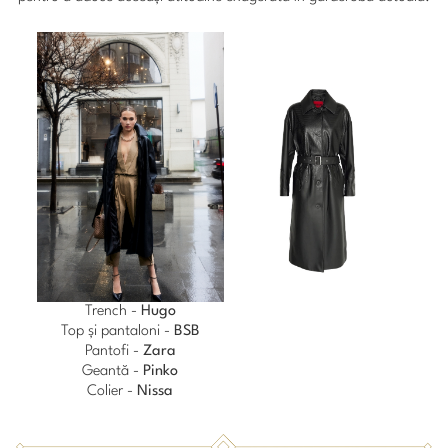
Trench -
Hugo
Top și pantaloni -
BSB
Pantofi -
Zara
Geantă -
Pinko
Colier -
Nissa