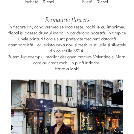
Jachetă -
Diesel
Fustă -
Diesel
Romantic flowers
În fiecare an, când vremea se încălzește,
rochiile cu imprimeu
floral
își găsesc drumul înapoi în garderoba noastră. În timp ce
unele printuri florale sunt preferate frecvent datorită
atemporalității lor, există ceva nou și fresh în stilurile și siluetele
din colecțiile SS24.
Putem lua exemplul marilor designeri precum Valentino și Marni
care au creat rochii în plină înflorire.
Have a look!