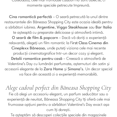
Câteodată, cele mai frumoase cadouri nu sunt obiecte, ci
momente speciale petrecute împreună.
Cina romantică perfectă
– O seară petrecută la unul dintre
restaurantele din Băneasa Shopping City este ocazia ideală pentru
a sărbători iubirea.
Argentine
,
Viggo Steakhouse
sau
Bar Italia
te așteaptă cu preparate delicioase și atmosferă intimă.
O seară de film & popcorn
– Dacă vă doriți o experiență
relaxantă, alegeți un film romantic la F
irst Class Cinema din
Cineplexx Băneasa
, unde puteți viziona cele mai recente
producții cinematografice într-un decor cozy și elegant.
Detalii romantice pentru casă
– Creează o atmosferă de
Valentine’s Day cu lumânări parfumate, așternuturi din satin și
accesorii elegante de la
Zara Home
și
Simona’s
. Un decor special
va face din această zi o experiență memorabilă.
Alege cadoul perfect din Băneasa Shopping City
Fie că alegi un accesoriu elegant, un parfum seducător sau o
experiență de neuitat, Băneasa Shopping City îți oferă cele mai
frumoase opțiuni pentru a sărbători Valentine’s Day exact așa
cum îți dorești.
Te așteptăm să descoperi colecțiile speciale din magazinele