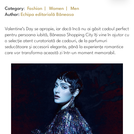
Category
:
Fashion
|
Women
|
Men
Author:
Echipa editorială Băneasa
Valentine’s Day se apropie, iar dacă încă nu ai găsit cadoul perfect
pentru persoana iubită, Băneasa Shopping City îți vine în ajutor cu
o selecție atent curatoriată de cadouri, de la parfumuri
seducătoare și accesorii elegante, până la experiențe romantice
care vor transforma această zi într-un moment memorabil.