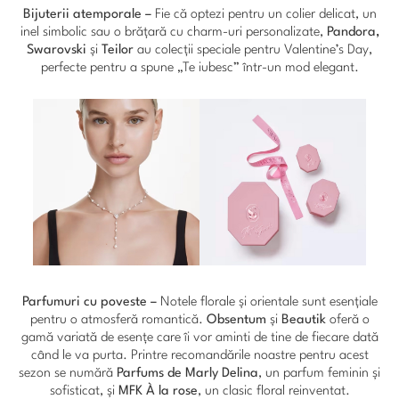
Bijuterii atemporale –
Fie că optezi pentru un colier delicat, un
inel simbolic sau o brățară cu charm-uri personalizate,
Pandora,
Swarovski
și
Teilor
au colecții speciale pentru Valentine’s Day,
perfecte pentru a spune „Te iubesc” într-un mod elegant.
Parfumuri cu poveste –
Notele florale și orientale sunt esențiale
pentru o atmosferă romantică.
Obsentum
și
Beautik
oferă o
gamă variată de esențe care îi vor aminti de tine de fiecare dată
când le va purta. Printre recomandările noastre pentru acest
sezon se numără
Parfums de Marly Delina
, un parfum feminin și
sofisticat, și
MFK À la rose
, un clasic floral reinventat.