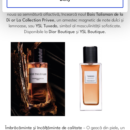
Parfumuri iconice
– Dacă vrei să îi oferi un parfum care să devină
noua sa semnătură olfactivă, încearcă noul
Bois Talisman de la
Di or La Collection Privee
, un amestec magnetic de note dulci și
lemnoase, sau
YSL Tuxedo
, simbol al masculinității sofisticate.
Disponibile la
Dior Boutique
și
YSL Boutique
.
Îmbrăcăminte și încălțăminte de calitate
– O geacă din piele, un