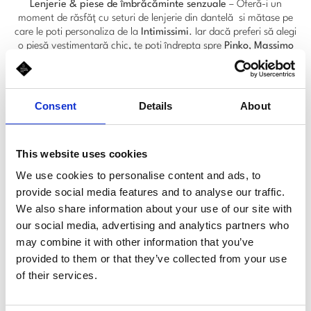
Lenjerie & piese de îmbrăcăminte senzuale
– Oferă-i un
moment de răsfăț cu seturi de lenjerie din dantelă si mătase pe
care le poti personaliza de la
Intimissimi
. Iar dacă preferi să alegi
o piesă vestimentară chic, te poți îndrepta spre
Pinko
,
Massimo
Dutti
sau
Weekend Max Mara
, unde vei găsi rochii și accesorii
perfecte pentru o cină romantică.
Consent
Details
About
This website uses cookies
We use cookies to personalise content and ads, to
provide social media features and to analyse our traffic.
We also share information about your use of our site with
our social media, advertising and analytics partners who
may combine it with other information that you’ve
provided to them or that they’ve collected from your use
of their services.
Pentru El: Accesorii statement și detalii care fac