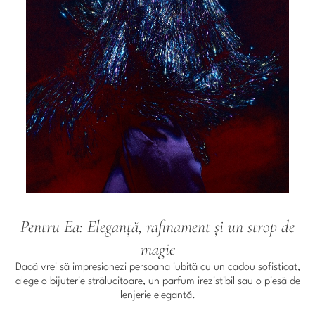
Pentru Ea: Eleganță, rafinament și un strop de
magie
Dacă vrei să impresionezi persoana iubită cu un cadou sofisticat,
alege o bijuterie strălucitoare, un parfum irezistibil sau o piesă de
lenjerie elegantă.