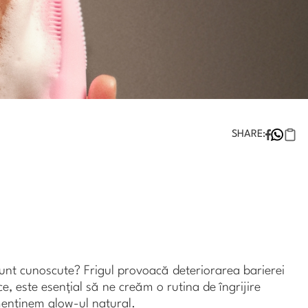
SHARE:
sunt cunoscute? Frigul provoacă deteriorarea barierei
ece, este esențial să ne creăm o rutina de îngrijire
 menținem glow-ul natural.