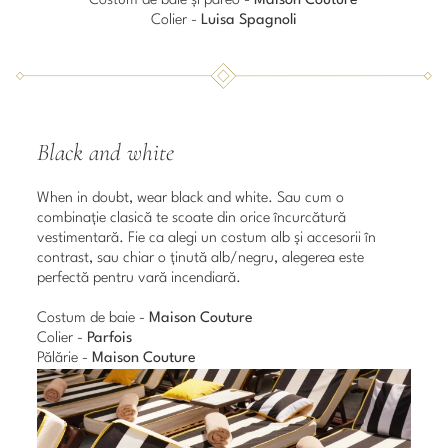
Costum de baie și pareo -
Maison Couture
Colier -
Luisa Spagnoli
Black and white
When in doubt, wear black and white. Sau cum o
combinație clasică te scoate din orice încurcătură
vestimentară. Fie ca alegi un costum alb și accesorii în
contrast, sau chiar o ținută alb/negru, alegerea este
perfectă pentru vară incendiară.
Costum de baie -
Maison Couture
Colier -
Parfois
Pălărie -
Maison Couture