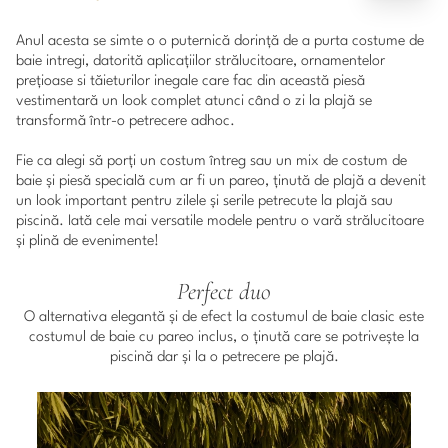
Anul acesta se simte o o puternică dorință de a purta costume de
baie intregi, datorită aplicațiilor strălucitoare, ornamentelor
prețioase si tăieturilor inegale care fac din această piesă
vestimentară un look complet atunci când o zi la plajă se
transformă într-o petrecere adhoc.
Fie ca alegi să porți un costum întreg sau un mix de costum de
baie și piesă specială cum ar fi un pareo, ținută de plajă a devenit
un look important pentru zilele și serile petrecute la plajă sau
piscină. Iată cele mai versatile modele pentru o vară strălucitoare
și plină de evenimente!
Perfect duo
O alternativa elegantă și de efect la costumul de baie clasic este
costumul de baie cu pareo inclus, o ținută care se potrivește la
piscină dar și la o petrecere pe plajă.