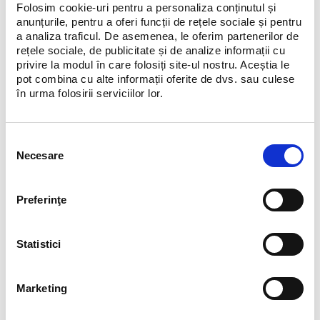
Folosim cookie-uri pentru a personaliza conținutul și
anunțurile, pentru a oferi funcții de rețele sociale și pentru
Go big or go home!
a analiza traficul. De asemenea, le oferim partenerilor de
rețele sociale, de publicitate și de analize informații cu
E timpul să strălucești, să fii the show girl, the one and only
privire la modul în care folosiți site-ul nostru. Aceștia le
intr-un costum de baie strălucitor asortat la cele mai cool
pot combina cu alte informații oferite de dvs. sau culese
accesorii.
în urma folosirii serviciilor lor.
Costum de baie -
Maison Couture
Pălărie -
Parfois
Selecția
Bluză -
Maison Couture
Necesare
consimțământului
Ochelari -
O51
Preferinţe
Statistici
Marketing