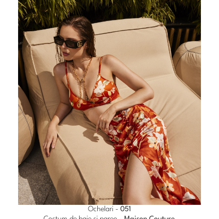
Ochelari -
051