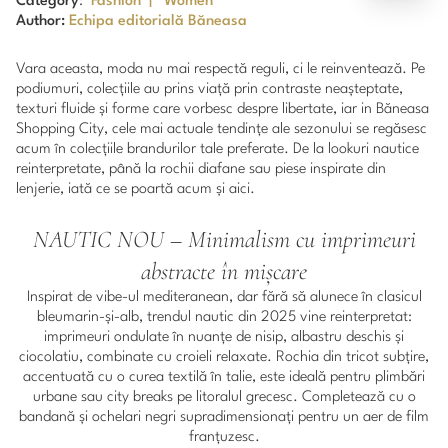
Category
:
Fashion
|
Women
Author:
Echipa editorială Băneasa
Vara aceasta, moda nu mai respectă reguli, ci le reinventează. Pe
podiumuri, colecțiile au prins viață prin contraste neașteptate,
texturi fluide și forme care vorbesc despre libertate, iar in Băneasa
Shopping City, cele mai actuale tendințe ale sezonului se regăsesc
acum în colecțiile brandurilor tale preferate. De la lookuri nautice
reinterpretate, până la rochii diafane sau piese inspirate din
lenjerie, iată ce se poartă acum și aici.
NAUTIC NOU – Minimalism cu imprimeuri
abstracte în mișcare
Inspirat de vibe-ul mediteranean, dar fără să alunece în clasicul
bleumarin-și-alb, trendul nautic din 2025 vine reinterpretat:
imprimeuri ondulate în nuanțe de nisip, albastru deschis și
ciocolatiu, combinate cu croieli relaxate. Rochia din tricot subțire,
accentuată cu o curea textilă în talie, este ideală pentru plimbări
urbane sau city breaks pe litoralul grecesc. Completează cu o
bandană și ochelari negri supradimensionați pentru un aer de film
franțuzesc.