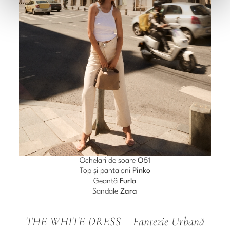
Ochelari de soare
O51
Top și pantaloni
Pinko
Geantă
Furla
Sandale
Zara
THE WHITE DRESS – Fantezie Urbană