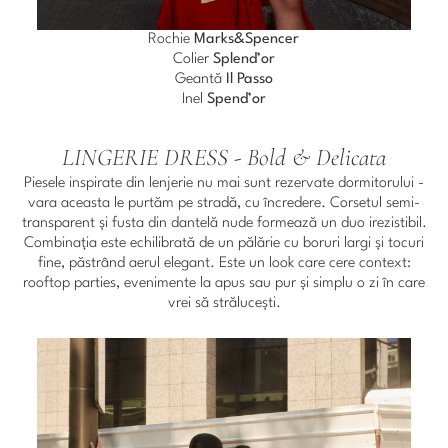
Rochie
Marks&Spencer
Colier
Splend’or
Geantă
Il Passo
Inel
Spend’or
LINGERIE DRESS - Bold & Delicata
Piesele inspirate din lenjerie nu mai sunt rezervate dormitorului -
vara aceasta le purtăm pe stradă, cu încredere. Corsetul semi-
transparent și fusta din dantelă nude formează un duo irezistibil.
Combinația este echilibrată de un pălărie cu boruri largi și tocuri
fine, păstrând aerul elegant. Este un look care cere context:
rooftop parties, evenimente la apus sau pur și simplu o zi în care
vrei să strălucești.