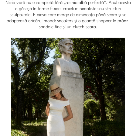
Nicio vară nu e completă fără „rochia albă perfectă”. Anul acesta
o găsești în forme fluide, croieli minimaliste sau structuri
sculpturale. E piesa care merge de dimineața până seara și se
adaptează oricărui mood: sneakers și o geantă shopper la prânz,
sandale fine și un clutch seara.