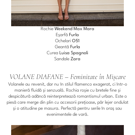
Rochie
Weekend Max Mara
Eșarfă
Furla
Ochelari
O51
Geantă
Furla
Curea
Luisa Spagnoli
Sandale
Zara
VOLANE DIAFANE – Feminitate în Mișcare
Volanele au revenit, dar nu în stilul flamenco exagerat, ci într-o
manieră fluidă și senzuală. Rochia roșie cu bretele fine și
despicătură adâncă reinterpretează romantismul urban. Este o
piesă care merge din plin cu accesorii prețioase, păr lejer ondulat
și o atitudine pe masura. Perfectă pentru serile în oraș sau
evenimentele de vară.